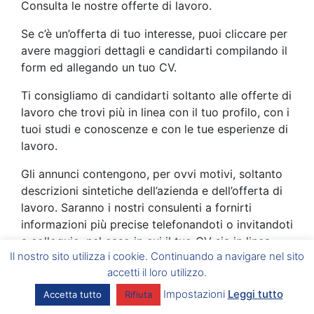
Consulta le nostre offerte di lavoro.
Se c’è un’offerta di tuo interesse, puoi cliccare per
avere maggiori dettagli e candidarti compilando il
form ed allegando un tuo CV.
Ti consigliamo di candidarti soltanto alle offerte di
lavoro che trovi più in linea con il tuo profilo, con i
tuoi studi e conoscenze e con le tue esperienze di
lavoro.
Gli annunci contengono, per ovvi motivi, soltanto
descrizioni sintetiche dell’azienda e dell’offerta di
lavoro. Saranno i nostri consulenti a fornirti
informazioni più precise telefonandoti o invitandoti
a colloquio, nel caso in cui il tuo CV sia in linea
Il nostro sito utilizza i cookie. Continuando a navigare nel sito
con quanto richiesto dal cliente.
accetti il loro utilizzo.
La prima fase della selezione consiste nell’analisi
Impostazioni
Leggi tutto
Accetta tutto
Rifiuta
dei CV.