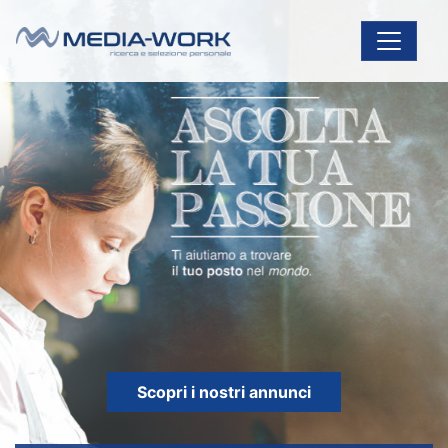
Vai al contenuto
Navigazione principale
Scopri i nostri annunci