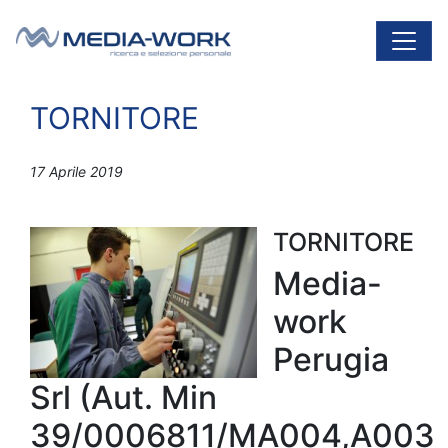
Vai al contenuto
Navigazione principale
TORNITORE
17 Aprile 2019
TORNITORE
Media-
work
Perugia
Srl (Aut. Min
39/0006811/MA004,A003