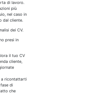
erta di lavoro.
azioni più
io, nel caso in
o dal cliente.
nalisi dei CV.
no presi in
ora il tuo CV
ienda cliente,
giornate
a ricontattarti
 fase di
fatto che