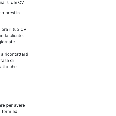
nalisi dei CV.
no presi in
ora il tuo CV
ienda cliente,
giornate
a ricontattarti
 fase di
fatto che
care per avere
l form ed