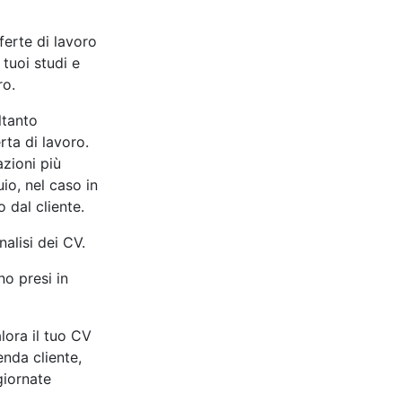
ferte di lavoro
 tuoi studi e
ro.
ltanto
erta di lavoro.
azioni più
io, nel caso in
o dal cliente.
nalisi dei CV.
no presi in
ora il tuo CV
ienda cliente,
giornate