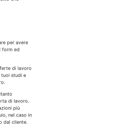
care per avere
l form ed
ferte di lavoro
 tuoi studi e
ro.
ltanto
erta di lavoro.
azioni più
io, nel caso in
o dal cliente.