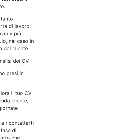
ro.
ltanto
erta di lavoro.
azioni più
io, nel caso in
o dal cliente.
nalisi dei CV.
no presi in
ora il tuo CV
ienda cliente,
giornate
a ricontattarti
 fase di
fatto che