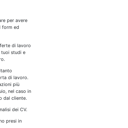
care per avere
l form ed
ferte di lavoro
 tuoi studi e
ro.
ltanto
erta di lavoro.
azioni più
io, nel caso in
o dal cliente.
nalisi dei CV.
no presi in