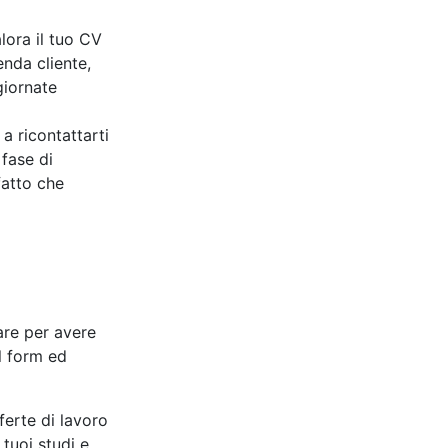
ora il tuo CV
ienda cliente,
giornate
a ricontattarti
 fase di
fatto che
care per avere
l form ed
ferte di lavoro
 tuoi studi e