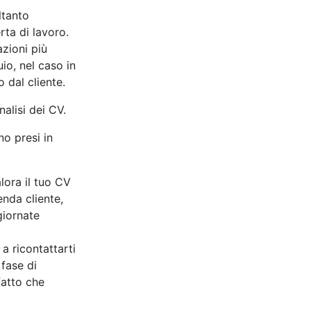
ltanto
erta di lavoro.
azioni più
io, nel caso in
o dal cliente.
nalisi dei CV.
no presi in
ora il tuo CV
ienda cliente,
giornate
a ricontattarti
 fase di
fatto che