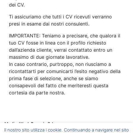
dei CV.
Ti assicuriamo che tutti i CV ricevuti verranno
presi in esame dai nostri consulenti.
IMPORTANTE: Teniamo a precisare, che qualora il
tuo CV fosse in linea con il profilo richiesto
dall’azienda cliente, verrai contattato entro un
massimo di due giornate lavorative.
In caso contrario, purtroppo, non riusciamo a
ricontattarti per comunicarti l’esito negativo della
prima fase di selezione, anche se siamo
consapevoli del fatto che meriteresti questa
cortesia da parte nostra.
Media-Work Perugia Srl
Corciano
(PG) Via A. Gramsci, 6 –
Foligno
(PG) Via A. Vici, 20
Il nostro sito utilizza i cookie. Continuando a navigare nel sito
–
Umbertide
(PG) Via del Vignola, 5 –
Marsciano
(PG) Via