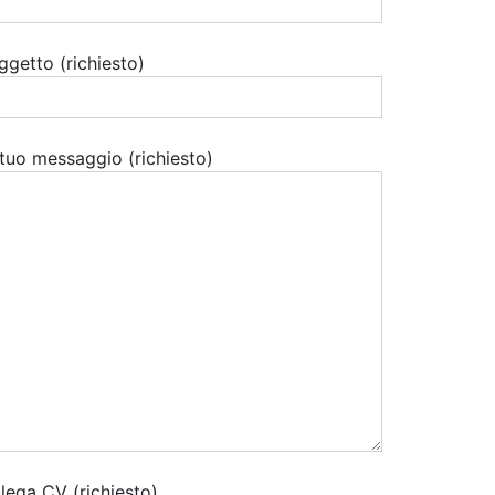
ggetto (richiesto)
l tuo messaggio (richiesto)
llega CV (richiesto)