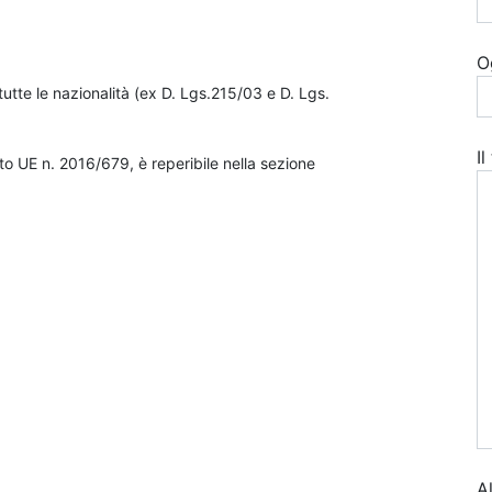
O
utte le nazionalità (ex D. Lgs.215/03 e D. Lgs.
I
o UE n. 2016/679, è reperibile nella sezione
A