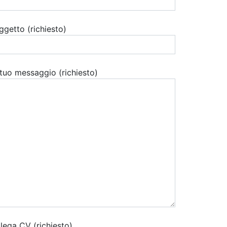
ggetto (richiesto)
l tuo messaggio (richiesto)
llega CV (richiesto)