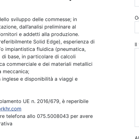
O
dello sviluppo delle commesse; in
azione, dall’analisi preliminare al
rnitori e addetti alla produzione.
feribilmente Solid Edge), esperienza di
I
o impiantistica fluidica (pneumatica,
 base, in particolare di calcoli
ica commerciale e dei materiali metallici
la meccanica;
inglese e disponibilità a viaggi e
golamento UE n. 2016/679, è reperibile
rkhr.com
ure telefona allo 075.5008043 per avere
rativa
A