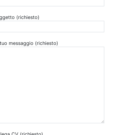
ggetto (richiesto)
l tuo messaggio (richiesto)
llega CV (richiesto)