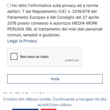
Ho letto l'informativa sulla privacy ed a norma
dell’art. 7 del Regolamento (UE) n. 2016/679 del
Parlamento Europeo e del Consiglio del 27 aprile
2016 presto consenso e autorizzo MEDIA-WORK
PERUGIA SRL al trattamento dei miei dati personali
comuni, sensibili e giudiziari.
Leggi la Privacy
Media-Work Perugia Srl
Corciano
(PG) Via A. Gramsci, 6 –
Foligno
(PG) Via A. Vici, 20
Il nostro sito utilizza i cookie. Continuando a navigare nel sito
–
Umbertide
(PG) Via del Vignola, 5 –
Marsciano
(PG) Via
Caduti sul Lavoro, 2/B
accetti il loro utilizzo.