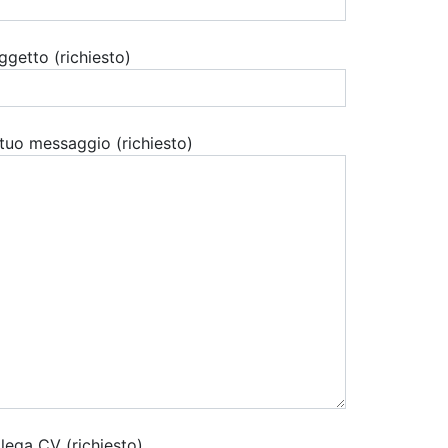
ggetto (richiesto)
l tuo messaggio (richiesto)
llega CV (richiesto)