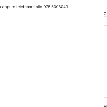
ra oppure telefonare allo 075.5008043
O
I
A