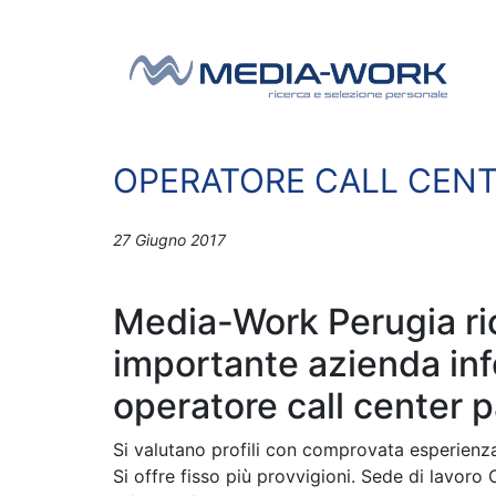
Vai al contenuto
Navigazione principale
OPERATORE CALL CEN
27 Giugno 2017
Media-Work Perugia ri
importante azienda in
operatore call center pa
Si valutano profili con comprovata esperienz
Si offre fisso più provvigioni. Sede di lavoro 