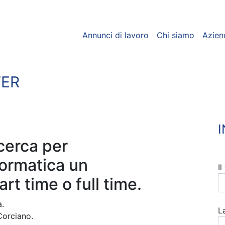
Annunci di lavoro
Chi siamo
Azien
TER
cerca per
formatica un
I
rt time o full time.
a.
L
Corciano.