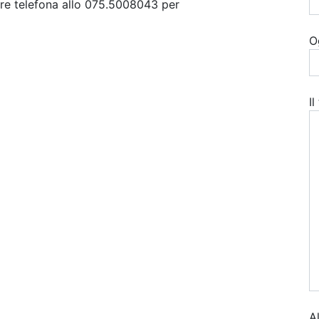
ure telefona allo 075.5008043 per
O
I
A