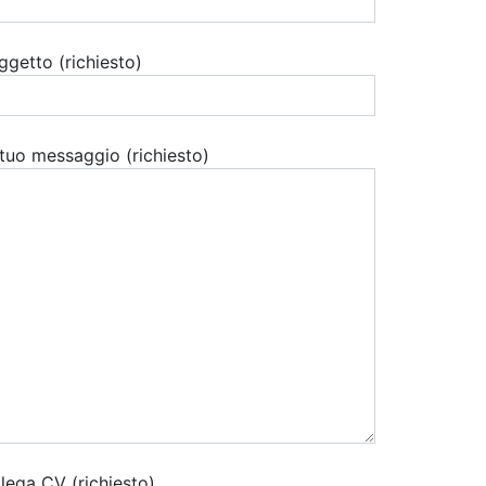
ggetto (richiesto)
l tuo messaggio (richiesto)
llega CV (richiesto)