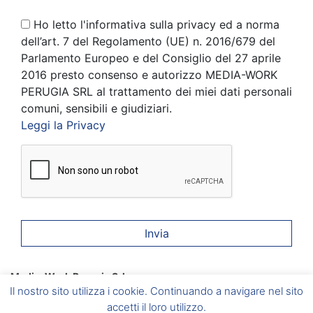
Ho letto l'informativa sulla privacy ed a norma
dell’art. 7 del Regolamento (UE) n. 2016/679 del
Parlamento Europeo e del Consiglio del 27 aprile
2016 presto consenso e autorizzo MEDIA-WORK
PERUGIA SRL al trattamento dei miei dati personali
comuni, sensibili e giudiziari.
Leggi la Privacy
Media-Work Perugia Srl
Corciano
(PG) Via A. Gramsci, 6 –
Foligno
(PG) Via A. Vici, 20
Il nostro sito utilizza i cookie. Continuando a navigare nel sito
–
Umbertide
(PG) Via del Vignola, 5 –
Marsciano
(PG) Via
Caduti sul Lavoro, 2/B
accetti il loro utilizzo.