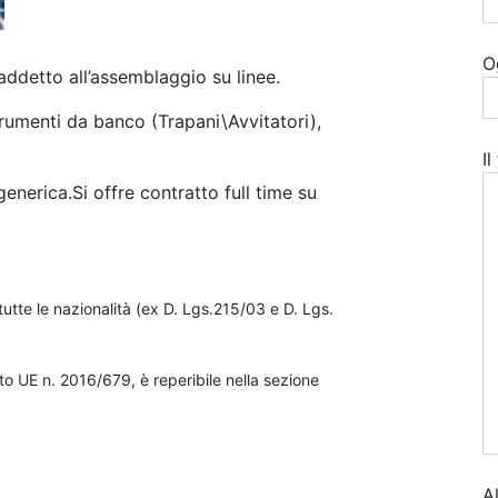
O
ddetto all’assemblaggio su linee.
strumenti da banco (Trapani\Avvitatori),
I
generica.Si offre contratto full time su
utte le nazionalità (ex D. Lgs.215/03 e D. Lgs.
o UE n. 2016/679, è reperibile nella sezione
A