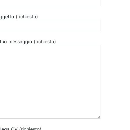
ggetto (richiesto)
l tuo messaggio (richiesto)
llega CV (richiesto)