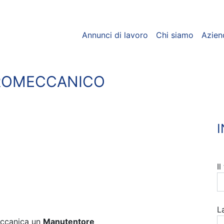
Annunci di lavoro
Chi siamo
Azien
ROMECCANICO
I
L
eccanica un
Manutentore