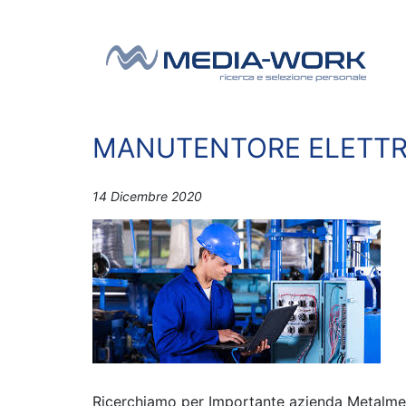
Vai al contenuto
Navigazione principale
MANUTENTORE ELETT
14 Dicembre 2020
Ricerchiamo per Importante azienda Metalm