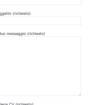
ggetto (richiesto)
l tuo messaggio (richiesto)
llega CV (richiesto)