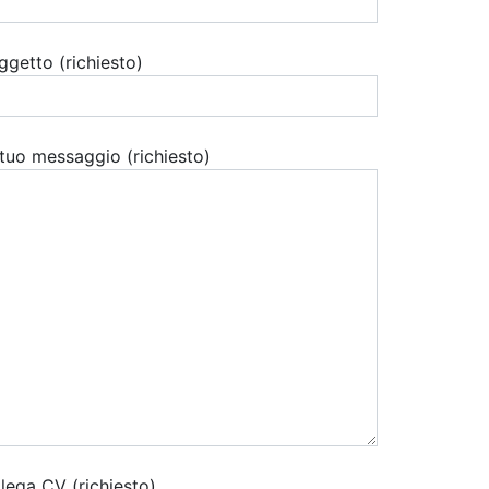
ggetto (richiesto)
l tuo messaggio (richiesto)
llega CV (richiesto)