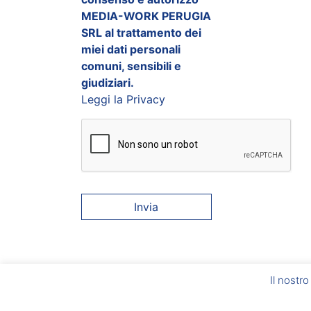
MEDIA-WORK PERUGIA
SRL al trattamento dei
miei dati personali
comuni, sensibili e
giudiziari.
Leggi la Privacy
Media-Work Perugia Srl
Il nostro
Corciano
(PG) Via A. Gramsci, 6 –
Foligno
(PG) Via
Caduti sul Lavoro, 2/B
P.I. 03086440546 – Aut. Min. del Lavoro e della