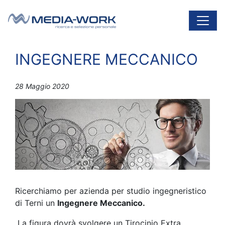
Vai al contenuto
Navigazione principale
INGEGNERE MECCANICO
28 Maggio 2020
Ricerchiamo per azienda per studio ingegneristico
di Terni un
Ingegnere Meccanico.
La figura dovrà svolgere un Tirocinio Extra