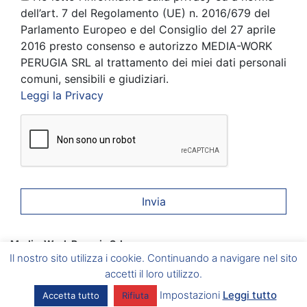
dell’art. 7 del Regolamento (UE) n. 2016/679 del
Parlamento Europeo e del Consiglio del 27 aprile
2016 presto consenso e autorizzo MEDIA-WORK
PERUGIA SRL al trattamento dei miei dati personali
comuni, sensibili e giudiziari.
Leggi la Privacy
Media-Work Perugia Srl
Corciano
(PG) Via A. Gramsci, 6 –
Foligno
(PG) Via A. Vici, 20
Il nostro sito utilizza i cookie. Continuando a navigare nel sito
–
Umbertide
(PG) Via del Vignola, 5 –
Marsciano
(PG) Via
Caduti sul Lavoro, 2/B
accetti il loro utilizzo.
P.I. 03086440546 – Aut. Min. del Lavoro e della Previdenza
Impostazioni
Leggi tutto
Accetta tutto
Rifiuta
Sociale Prot. 39/0006811/MA004.A003 del 15/05/2012