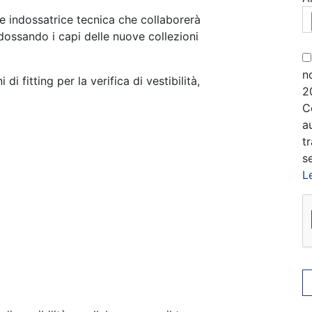
le indossatrice tecnica che collaborerà
ndossando i capi delle nuove collezioni
n
di fitting per la verifica di vestibilità,
2
C
a
t
se
L