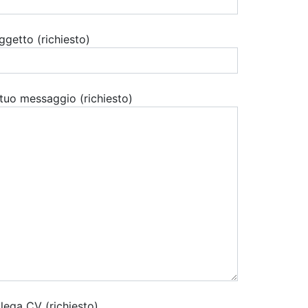
ggetto (richiesto)
l tuo messaggio (richiesto)
llega CV (richiesto)