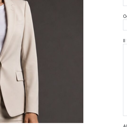
O
I
A