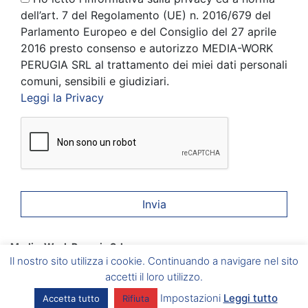
dell’art. 7 del Regolamento (UE) n. 2016/679 del
Parlamento Europeo e del Consiglio del 27 aprile
2016 presto consenso e autorizzo MEDIA-WORK
PERUGIA SRL al trattamento dei miei dati personali
comuni, sensibili e giudiziari.
Leggi la Privacy
Media-Work Perugia Srl
Corciano
(PG) Via A. Gramsci, 6 –
Foligno
(PG) Via A. Vici, 20
Il nostro sito utilizza i cookie. Continuando a navigare nel sito
–
Umbertide
(PG) Via del Vignola, 5 –
Marsciano
(PG) Via
Caduti sul Lavoro, 2/B
accetti il loro utilizzo.
P.I. 03086440546 – Aut. Min. del Lavoro e della Previdenza
Impostazioni
Leggi tutto
Accetta tutto
Rifiuta
Sociale Prot. 39/0006811/MA004.A003 del 15/05/2012