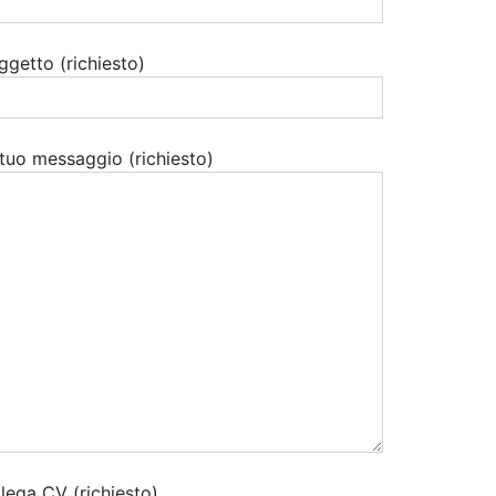
ggetto (richiesto)
l tuo messaggio (richiesto)
llega CV (richiesto)