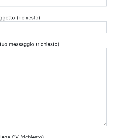
ggetto (richiesto)
l tuo messaggio (richiesto)
llega CV (richiesto)