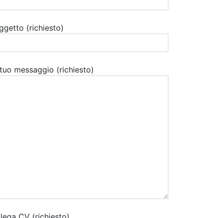
ggetto (richiesto)
l tuo messaggio (richiesto)
llega CV (richiesto)