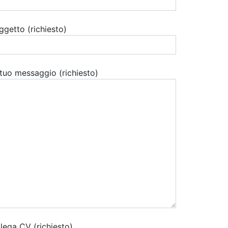
ggetto (richiesto)
l tuo messaggio (richiesto)
llega CV (richiesto)