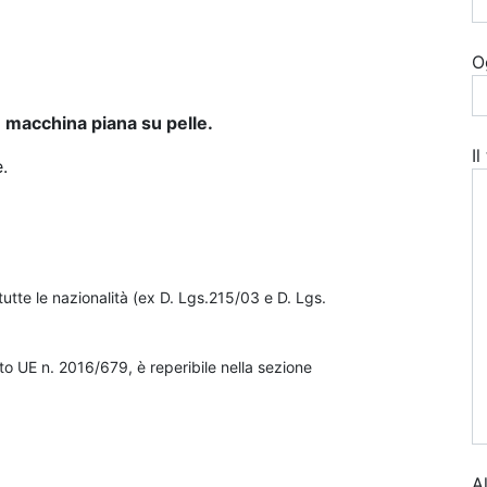
O
e macchina piana su pelle.
I
.
utte le nazionalità (ex D. Lgs.215/03 e D. Lgs.
o UE n. 2016/679, è reperibile nella sezione
A