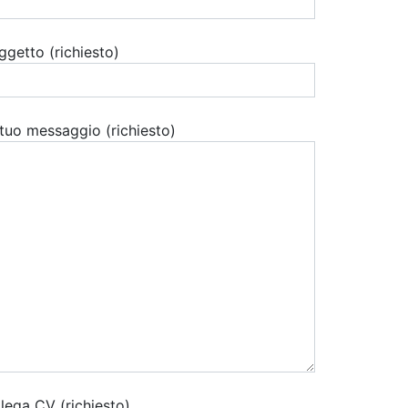
ggetto (richiesto)
l tuo messaggio (richiesto)
llega CV (richiesto)