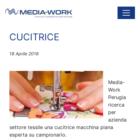
Vai al contenuto
Navigazione principale
CUCITRICE
18 Aprile 2016
Media-
Work
Perugia
ricerca
per
azienda
settore tessile una cucitrice macchina piana
esperta su campionario.