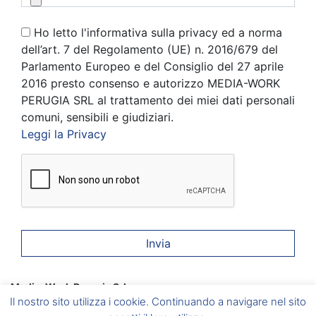
Ho letto l'informativa sulla privacy ed a norma
dell’art. 7 del Regolamento (UE) n. 2016/679 del
Parlamento Europeo e del Consiglio del 27 aprile
2016 presto consenso e autorizzo MEDIA-WORK
PERUGIA SRL al trattamento dei miei dati personali
comuni, sensibili e giudiziari.
Leggi la Privacy
Media-Work Perugia Srl
Corciano
(PG) Via A. Gramsci, 6 –
Foligno
(PG) Via A. Vici, 20
Il nostro sito utilizza i cookie. Continuando a navigare nel sito
–
Umbertide
(PG) Via del Vignola, 5 –
Marsciano
(PG) Via