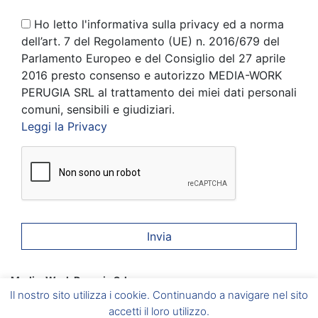
Ho letto l'informativa sulla privacy ed a norma
dell’art. 7 del Regolamento (UE) n. 2016/679 del
Parlamento Europeo e del Consiglio del 27 aprile
2016 presto consenso e autorizzo MEDIA-WORK
PERUGIA SRL al trattamento dei miei dati personali
comuni, sensibili e giudiziari.
Leggi la Privacy
Media-Work Perugia Srl
Corciano
(PG) Via A. Gramsci, 6 –
Foligno
(PG) Via A. Vici, 20
Il nostro sito utilizza i cookie. Continuando a navigare nel sito
–
Umbertide
(PG) Via del Vignola, 5 –
Marsciano
(PG) Via
Caduti sul Lavoro, 2/B
accetti il loro utilizzo.