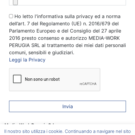
Ho letto l'informativa sulla privacy ed a norma
dell’art. 7 del Regolamento (UE) n. 2016/679 del
Parlamento Europeo e del Consiglio del 27 aprile
2016 presto consenso e autorizzo MEDIA-WORK
PERUGIA SRL al trattamento dei miei dati personali
comuni, sensibili e giudiziari.
Leggi la Privacy
Media-Work Perugia Srl
Corciano
(PG) Via A. Gramsci, 6 –
Foligno
(PG) Via A. Vici, 20
Il nostro sito utilizza i cookie. Continuando a navigare nel sito
–
Umbertide
(PG) Via del Vignola, 5 –
Marsciano
(PG) Via