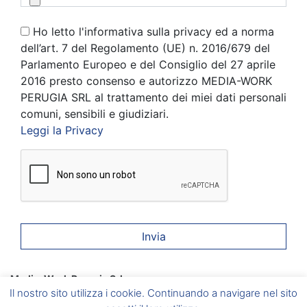
Ho letto l'informativa sulla privacy ed a norma
dell’art. 7 del Regolamento (UE) n. 2016/679 del
Parlamento Europeo e del Consiglio del 27 aprile
2016 presto consenso e autorizzo MEDIA-WORK
PERUGIA SRL al trattamento dei miei dati personali
comuni, sensibili e giudiziari.
Leggi la Privacy
Media-Work Perugia Srl
Corciano
(PG) Via A. Gramsci, 6 –
Foligno
(PG) Via A. Vici, 20
Il nostro sito utilizza i cookie. Continuando a navigare nel sito
–
Umbertide
(PG) Via del Vignola, 5 –
Marsciano
(PG) Via