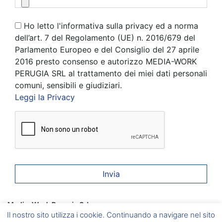
Ho letto l'informativa sulla privacy ed a norma
dell’art. 7 del Regolamento (UE) n. 2016/679 del
Parlamento Europeo e del Consiglio del 27 aprile
2016 presto consenso e autorizzo MEDIA-WORK
PERUGIA SRL al trattamento dei miei dati personali
comuni, sensibili e giudiziari.
Leggi la Privacy
Media-Work Perugia Srl
Corciano
(PG) Via A. Gramsci, 6 –
Foligno
(PG) Via A. Vici, 20
Il nostro sito utilizza i cookie. Continuando a navigare nel sito
–
Umbertide
(PG) Via del Vignola, 5 –
Marsciano
(PG) Via