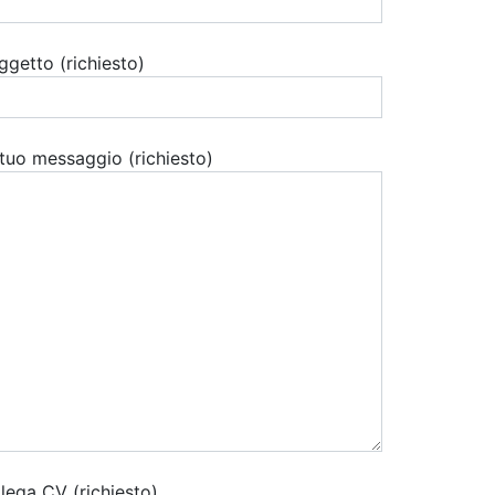
ggetto (richiesto)
l tuo messaggio (richiesto)
llega CV (richiesto)