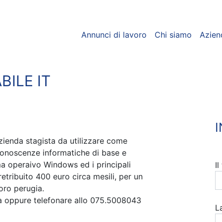
Annunci di lavoro
Chi siamo
Azien
ILE IT
ienda stagista da utilizzare come
 conoscenze informatiche di base e
ema operaivo Windows ed i principali
I
retribuito 400 euro circa mesili, per un
voro perugia.
ra oppure telefonare allo 075.5008043
L