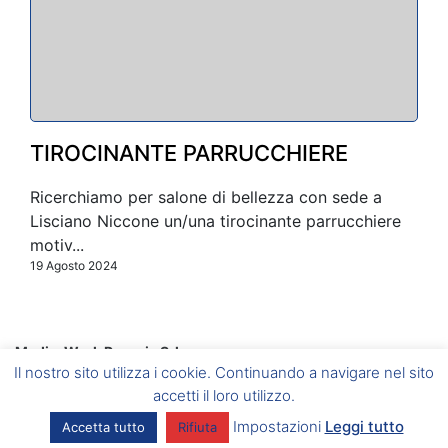
TIROCINANTE PARRUCCHIERE
Ricerchiamo per salone di bellezza con sede a
Lisciano Niccone un/una tirocinante parrucchiere
motiv...
19 Agosto 2024
Media-Work Perugia Srl
Corciano
(PG) Via A. Gramsci, 6 –
Foligno
(PG) Via A. Vici, 20
Il nostro sito utilizza i cookie. Continuando a navigare nel sito
–
Umbertide
(PG) Via del Vignola, 5 –
Marsciano
(PG) Via
Caduti sul Lavoro, 2/B
accetti il loro utilizzo.
P.I. 03086440546 – Aut. Min. del Lavoro e della Previdenza
Impostazioni
Leggi tutto
Accetta tutto
Rifiuta
Sociale Prot. 39/0006811/MA004.A003 del 15/05/2012