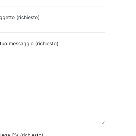
ggetto (richiesto)
l tuo messaggio (richiesto)
llega CV (richiesto)