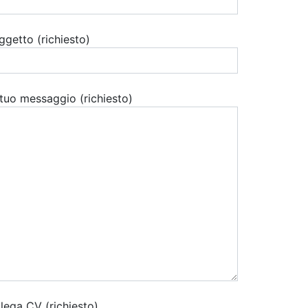
ggetto (richiesto)
l tuo messaggio (richiesto)
llega CV (richiesto)